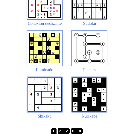
Conexión deslizante
Sudoku
Iluminado
Puentes
Shikaku
Nurikabe