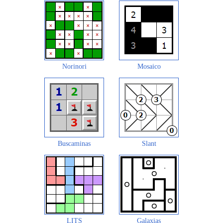
Norinori
Mosaico
Buscaminas
Slant
LITS
Galaxias